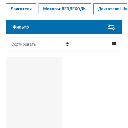
Двигатели
Моторы-ВЕЗДЕХОДЫ
Двигатели Lifa
Фильтр
Сортировать
Цена - убывание
Цена - возрастание
Название - Я-А
Название - А-Я