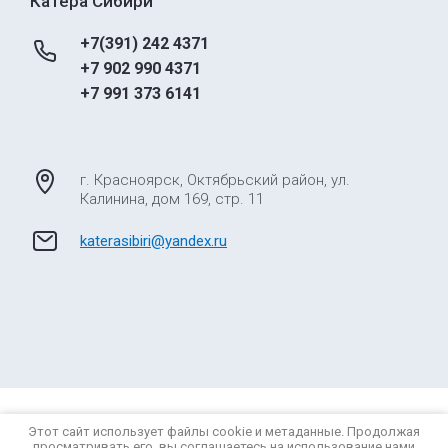
Катера Сибири
+7(391) 242 4371
+7 902 990 4371
+7 991 373 6141
г. Красноярск, Октябрьский район, ул.
Калинина, дом 169, стр. 11
katerasibiri@yandex.ru
© 2012 - 2026 Катера Сибири
Этот сайт использует файлы cookie и метаданные. Продолжая
Политика конфиденциальности
просматривать его, вы соглашаетесь на использование нами