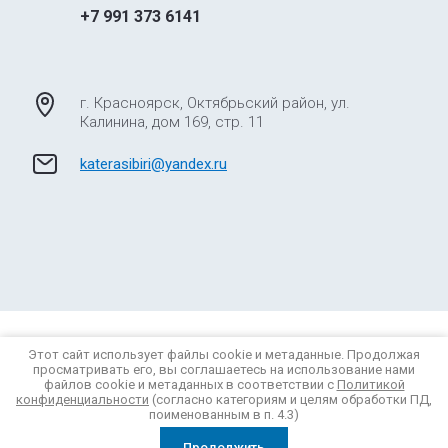
+7 991 373 6141
г. Красноярск, Октябрьский район, ул.
Калинина, дом 169, стр. 11
katerasibiri@yandex.ru
© 2012 - 2026 Катера Сибири
Этот сайт использует файлы cookie и метаданные. Продолжая
Политика конфиденциальности
просматривать его, вы соглашаетесь на использование нами
файлов cookie и метаданных в соответствии с
Политикой
конфиденциальности
(согласно категориям и целям обработки ПД,
поименованным в п. 4.3)
Продолжить