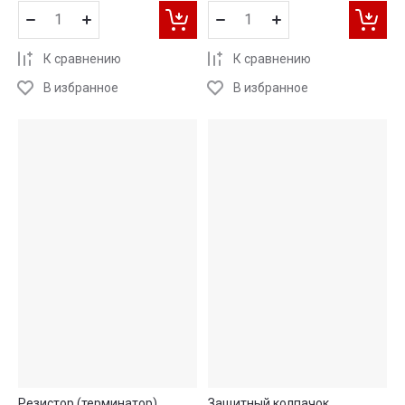
К сравнению
К сравнению
В избранное
В избранное
Резистор (терминатор)
Защитный колпачок