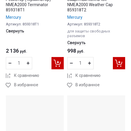
NMEA2000 Terminator
NMEA2000 Weather Cap
859318T1
859318T2
Mercury
Mercury
Артикул:
859318T1
Артикул:
859318T2
Свернуть
для защиты свободных
разъемов
Свернуть
2 136
998
руб.
руб.
К сравнению
К сравнению
В избранное
В избранное