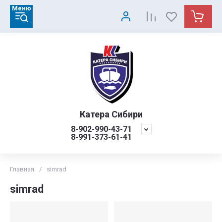
Меню
Катера Сибири
8-902-990-43-71
8-991-373-61-41
Главная
/
simrad
simrad