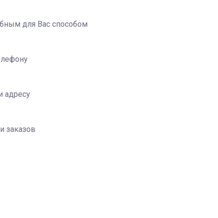
добным для Вас способом
елефону
и адресу
и заказов