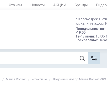
я
Отзывы
Новости
АКЦИИ
Бренды
Видео
г. Красноярск, Окт
ул. Калинина, дом 16
Понедельник- пятн
-19.00
12-13 июня: 10:00-
Воскресенье: Вых
/
Marine Rocket
/
2-тактные
/
Лодочный мотор Marine Rocket MR9