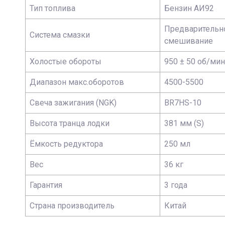
Тип топлива
Бензин АИ92
Предварительн
Система смазки
смешивание
Холостые обороты
950 ± 50 об/мин
Диапазон макс.оборотов
4500-5500
Свеча зажигания (NGK)
BR7HS-10
Высота транца лодки
381 мм (S)
Ёмкость редуктора
250 мл
Вес
36 кг
Гарантия
3 года
Страна производитель
Китай