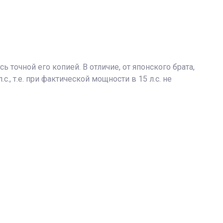
 точной его копией. В отличие, от японского брата,
с., т.е. при фактической мощности в 15 л.с. не