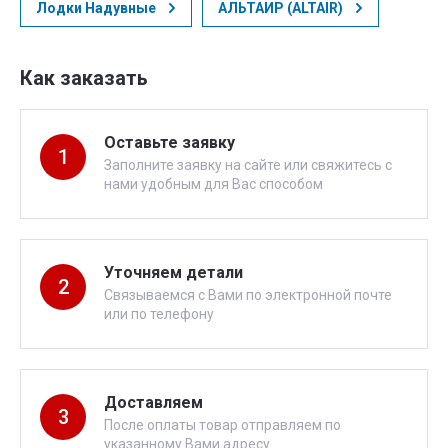
Лодки Надувные
АЛЬТАИР (ALTAIR)
Как заказать
Оставьте заявку
1
Заполните заявку на сайте или свяжитесь с
нами удобным для Вас способом
Уточняем детали
2
Связываемся с Вами по электронной почте
или по телефону
Доставляем
3
После оплаты товар отправляем по
указанному Вами адресу