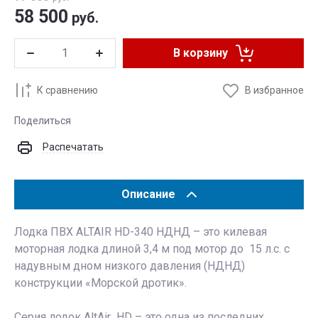
58 500
руб.
В корзину
К сравнению
В избранное
Поделиться
Распечатать
Описание
Лодка ПВХ ALTAIR HD-340 НДНД – это килевая
моторная лодка длиной 3,4 м под мотор до 15 л.с. с
надувным дном низкого давления (НДНД)
конструкции «Морской дротик».
Серия лодок AltAir HD – это одна из последних