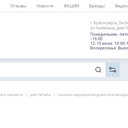
я
Отзывы
Новости
АКЦИИ
Бренды
Видео
г. Красноярск, Окт
ул. Калинина, дом 16
Понедельник- пятн
-19.00
12-13 июня: 10:00-
Воскресенье: Вых
и и запчасти
/
для Yamaha
/
Сальник наружный водомётной насадк