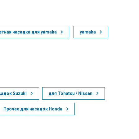
тная насадка для yamaha
yamaha
садок Suzuki
для Tohatsu / Nissan
Прочее для насадок Honda