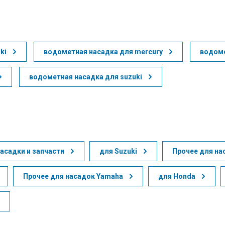
ki
водометная насадка для mercury
водоме
водометная насадка для suzuki
асадки и запчасти
для Suzuki
Прочее для на
Прочее для насадок Yamaha
для Honda