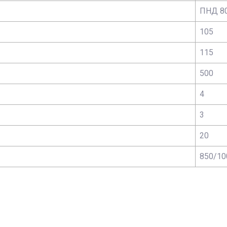
ПНД 80
105
115
500
4
3
20
850/10