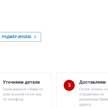
РОДЖЕР (ROGER)
Уточняем детали
Доставляем
3
Связываемся с Вами по
После оплаты то
электронной почте или
отправляем по
по телефону
указанному Вами
адресу