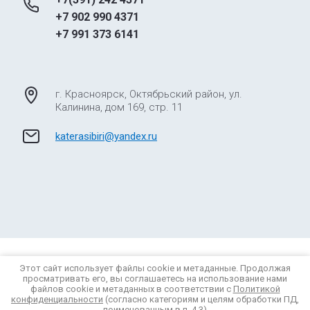
+7 902 990 4371
+7 991 373 6141
г. Красноярск, Октябрьский район, ул.
Калинина, дом 169, стр. 11
katerasibiri@yandex.ru
© 2012 - 2026 Катера Сибири
Этот сайт использует файлы cookie и метаданные. Продолжая
Политика конфиденциальности
просматривать его, вы соглашаетесь на использование нами
файлов cookie и метаданных в соответствии с
Политикой
конфиденциальности
(согласно категориям и целям обработки ПД,
поименованным в п. 4.3)