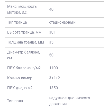
Макс. мощность
40
мотора, л.с.
Тип транца
стационарный
Высота транца, мм
381
Толщина транца, мм
35
Диаметр баллона,
50
см
ПВХ баллона, г/м2
1100
Кол‑во камер
3+1+2
ПВХ дна, г/м2
1350
надувное дно низкого
Тип пола
давления